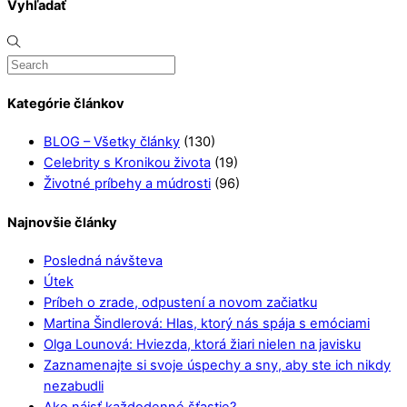
Vyhľadať
Kategórie článkov
BLOG – Všetky články
(130)
Celebrity s Kronikou života
(19)
Životné príbehy a múdrosti
(96)
Najnovšie články
Posledná návšteva
Útek
Príbeh o zrade, odpustení a novom začiatku
Martina Šindlerová: Hlas, ktorý nás spája s emóciami
Olga Lounová: Hviezda, ktorá žiari nielen na javisku
Zaznamenajte si svoje úspechy a sny, aby ste ich nikdy
nezabudli