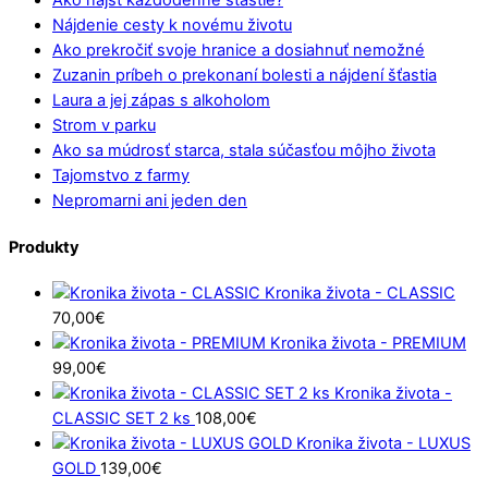
Ako nájsť každodenné šťastie?
Nájdenie cesty k novému životu
Ako prekročiť svoje hranice a dosiahnuť nemožné
Zuzanin príbeh o prekonaní bolesti a nájdení šťastia
Laura a jej zápas s alkoholom
Strom v parku
Ako sa múdrosť starca, stala súčasťou môjho života
Tajomstvo z farmy
Nepromarni ani jeden den
Produkty
Kronika života - CLASSIC
70,00
€
Kronika života - PREMIUM
99,00
€
Kronika života -
CLASSIC SET 2 ks
108,00
€
Kronika života - LUXUS
GOLD
139,00
€