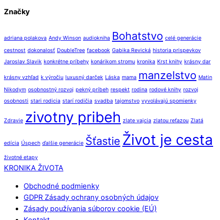
Značky
Bohatstvo
adriana polakova
Andy Winson
audiokniha
celé generácie
cestnost
dokonalosť
DoubleTree
facebook
Gabika Revická
historia prispevkov
Jaroslav Slavik
konkrétne príbehy
konárikom stromu
kronika
Krst knihy
krásny dar
manzelstvo
krásny vzhľad
k výročiu
luxusný darček
Láska
mama
Matin
Nikodym
osobnostný rozvoj
pekný príbeh
respekt
rodina
rodové knihy
rozvoj
osobnosti
stari rodicia
starí rodičia
svadba
tajomstvo
vyvolávajú spomienky
zivotny pribeh
Zdravie
zlate vajcia
zlatou reťazou
Zlatá
Život je cesta
Šťastie
edícia
Úspech
ďalšie generácie
životné etapy
Back
KRONIKA ŽIVOTA
To
Obchodné podmienky
Top
GDPR Zásady ochrany osobných údajov
Zásady používania súborov cookie (EÚ)