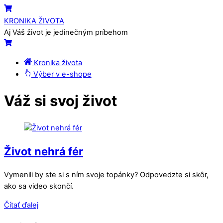
Skip
Menu
Cart
to
KRONIKA ŽIVOTA
content
Aj Váš život je jedinečným príbehom
Cart
Kronika života
Výber v e-shope
Close
Close
Váž si svoj život
Menu
Cart
Život nehrá fér
Vymenili by ste si s ním svoje topánky? Odpovedzte si skôr,
ako sa video skončí.
Čítať ďalej