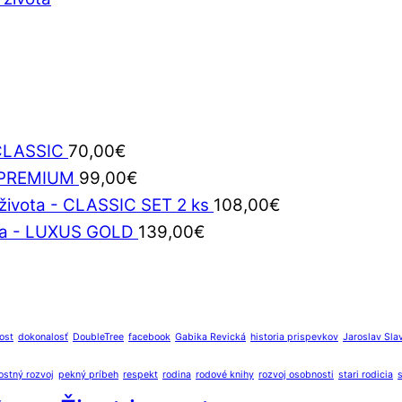
 CLASSIC
70,00
€
- PREMIUM
99,00
€
 života - CLASSIC SET 2 ks
108,00
€
ota - LUXUS GOLD
139,00
€
ost
dokonalosť
DoubleTree
facebook
Gabika Revická
historia prispevkov
Jaroslav Sla
stný rozvoj
pekný príbeh
respekt
rodina
rodové knihy
rozvoj osobnosti
stari rodicia
s