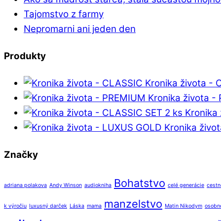
Tajomstvo z farmy
Nepromarni ani jeden den
Produkty
Kronika života -
Kronika života 
Kronika
Kronika živ
Značky
Bohatstvo
adriana polakova
Andy Winson
audiokniha
celé generácie
cestn
manzelstvo
k výročiu
luxusný darček
Láska
mama
Matin Nikodym
osobno