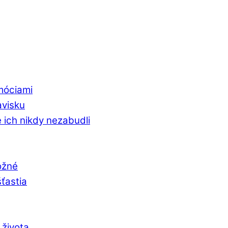
emóciami
avisku
 ich nikdy nezabudli
ožné
šťastia
 života