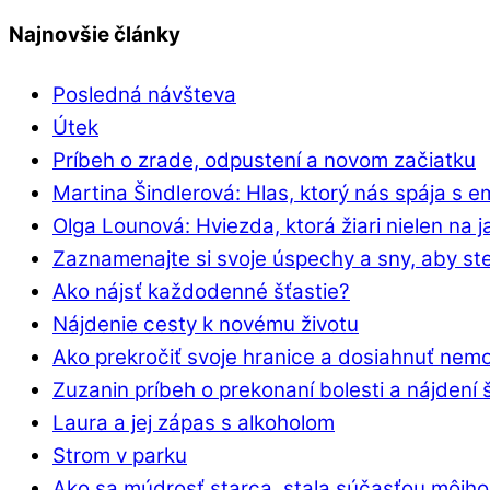
Najnovšie články
Posledná návšteva
Útek
Príbeh o zrade, odpustení a novom začiatku
Martina Šindlerová: Hlas, ktorý nás spája s 
Olga Lounová: Hviezda, ktorá žiari nielen na j
Zaznamenajte si svoje úspechy a sny, aby ste
Ako nájsť každodenné šťastie?
Nájdenie cesty k novému životu
Ako prekročiť svoje hranice a dosiahnuť nem
Zuzanin príbeh o prekonaní bolesti a nájdení 
Laura a jej zápas s alkoholom
Strom v parku
Ako sa múdrosť starca, stala súčasťou môjho