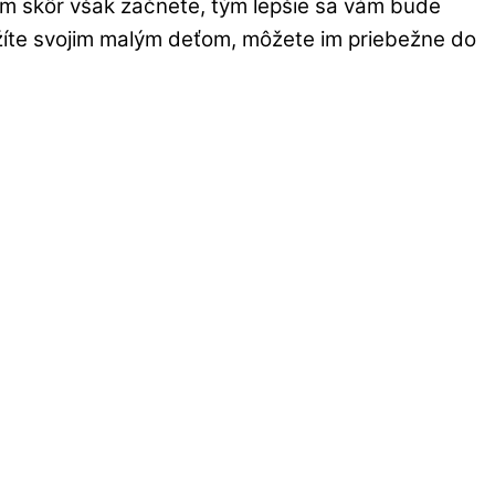
Čím skôr však začnete, tým lepšie sa vám bude
ložíte svojim malým deťom, môžete im priebežne do