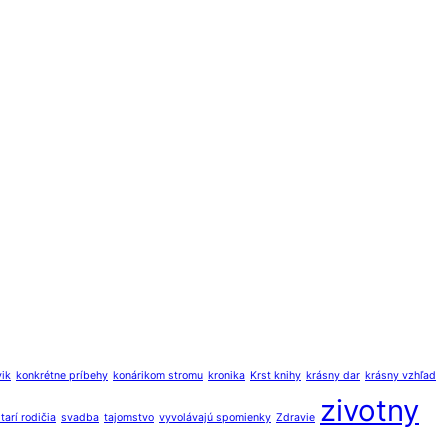
vik
konkrétne príbehy
konárikom stromu
kronika
Krst knihy
krásny dar
krásny vzhľad
zivotny
tarí rodičia
svadba
tajomstvo
vyvolávajú spomienky
Zdravie