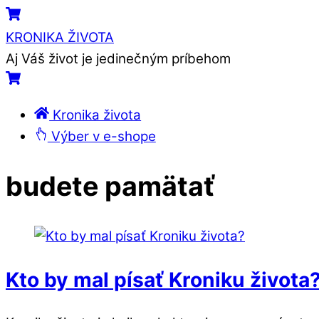
Skip
Menu
Cart
to
KRONIKA ŽIVOTA
content
Aj Váš život je jedinečným príbehom
Cart
Kronika života
Výber v e-shope
Close
Close
budete pamätať
Menu
Cart
Kto by mal písať Kroniku života