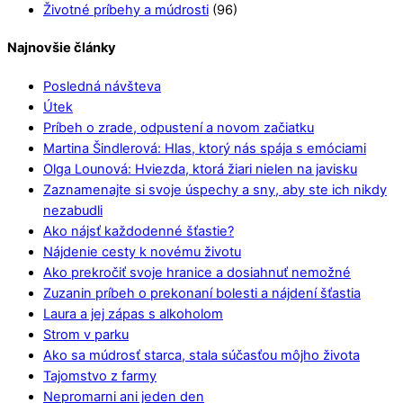
Životné príbehy a múdrosti
(96)
Najnovšie články
Posledná návšteva
Útek
Príbeh o zrade, odpustení a novom začiatku
Martina Šindlerová: Hlas, ktorý nás spája s emóciami
Olga Lounová: Hviezda, ktorá žiari nielen na javisku
Zaznamenajte si svoje úspechy a sny, aby ste ich nikdy
nezabudli
Ako nájsť každodenné šťastie?
Nájdenie cesty k novému životu
Ako prekročiť svoje hranice a dosiahnuť nemožné
Zuzanin príbeh o prekonaní bolesti a nájdení šťastia
Laura a jej zápas s alkoholom
Strom v parku
Ako sa múdrosť starca, stala súčasťou môjho života
Tajomstvo z farmy
Nepromarni ani jeden den