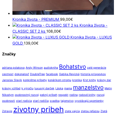
Kronika života - PREMIUM
99,00
€
Kronika života -
CLASSIC SET 2 ks
108,00
€
Kronika života - LUXUS
GOLD
139,00
€
Značky
Bohatstvo
adriana polakova
Andy Winson
audiokniha
celé generácie
cestnost
dokonalosť
DoubleTree
facebook
Gabika Revická
historia prispevkov
Jaroslav Slavik
konkrétne príbehy
konárikom stromu
kronika
Krst knihy
krásny dar
manzelstvo
krásny vzhľad
k výročiu
luxusný darček
Láska
mama
Matin
Nikodym
osobnostný rozvoj
pekný príbeh
respekt
rodina
rodové knihy
rozvoj
osobnosti
stari rodicia
starí rodičia
svadba
tajomstvo
vyvolávajú spomienky
zivotny pribeh
Zdravie
zlate vajcia
zlatou reťazou
Zlatá