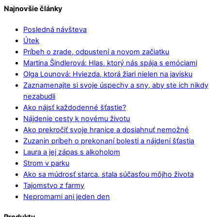
Najnovšie články
Posledná návšteva
Útek
Príbeh o zrade, odpustení a novom začiatku
Martina Šindlerová: Hlas, ktorý nás spája s emóciami
Olga Lounová: Hviezda, ktorá žiari nielen na javisku
Zaznamenajte si svoje úspechy a sny, aby ste ich nikdy
nezabudli
Ako nájsť každodenné šťastie?
Nájdenie cesty k novému životu
Ako prekročiť svoje hranice a dosiahnuť nemožné
Zuzanin príbeh o prekonaní bolesti a nájdení šťastia
Laura a jej zápas s alkoholom
Strom v parku
Ako sa múdrosť starca, stala súčasťou môjho života
Tajomstvo z farmy
Nepromarni ani jeden den