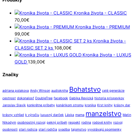
Produkty
Kronika života - CLASSIC
70,00
€
Kronika života - PREMIUM
99,00
€
Kronika života -
CLASSIC SET 2 ks
108,00
€
Kronika života - LUXUS
GOLD
139,00
€
Značky
Bohatstvo
adriana polakova
Andy Winson
audiokniha
celé generácie
cestnost
dokonalosť
DoubleTree
facebook
Gabika Revická
historia prispevkov
Jaroslav Slavik
konkrétne príbehy
konárikom stromu
kronika
Krst knihy
krásny dar
manzelstvo
krásny vzhľad
k výročiu
luxusný darček
Láska
mama
Matin
Nikodym
osobnostný rozvoj
pekný príbeh
respekt
rodina
rodové knihy
rozvoj
osobnosti
stari rodicia
starí rodičia
svadba
tajomstvo
vyvolávajú spomienky