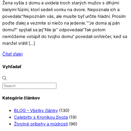
Žena vyšla z domu a uvidela troch starých mužov s dlhými
bielymi fúzmi, ktorí sedeli vonku na dvore. Nepoznala ich a
povedala:“Nepoznám vás, ale musíte byť určite hladní. Prosím
poďte ďalej a vezmite si niečo na jedenie.““Je doma aj pán
domu?“ spýtali sa jej“Nie je“ odpovedala“Tak potom
nemôžeme vstúpiť do tvojho domu“ povedali oniVečer, keď sa
manžel vrátil […]
Čítať ďalej
Vyhľadať
Kategórie článkov
BLOG – Všetky články
(130)
Celebrity s Kronikou života
(19)
Životné príbehy a múdrosti
(96)