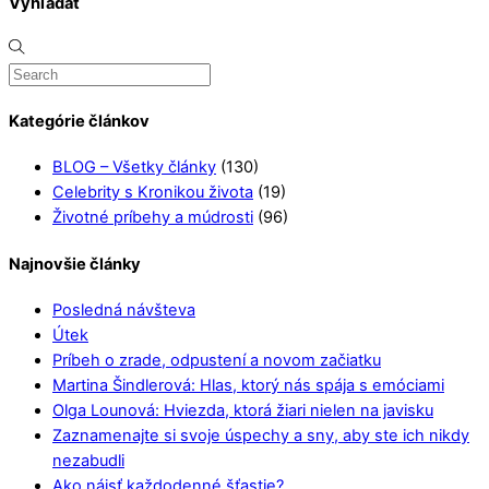
Vyhľadať
Kategórie článkov
BLOG – Všetky články
(130)
Celebrity s Kronikou života
(19)
Životné príbehy a múdrosti
(96)
Najnovšie články
Posledná návšteva
Útek
Príbeh o zrade, odpustení a novom začiatku
Martina Šindlerová: Hlas, ktorý nás spája s emóciami
Olga Lounová: Hviezda, ktorá žiari nielen na javisku
Zaznamenajte si svoje úspechy a sny, aby ste ich nikdy
nezabudli
Ako nájsť každodenné šťastie?