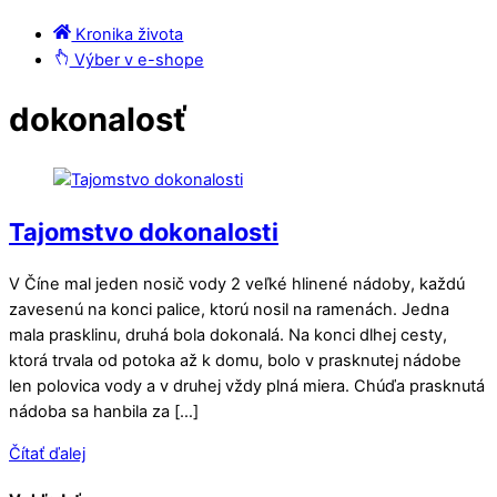
Kronika života
Výber v e-shope
Close
Close
dokonalosť
Menu
Cart
Tajomstvo dokonalosti
V Číne mal jeden nosič vody 2 veľké hlinené nádoby, každú
zavesenú na konci palice, ktorú nosil na ramenách. Jedna
mala prasklinu, druhá bola dokonalá. Na konci dlhej cesty,
ktorá trvala od potoka až k domu, bolo v prasknutej nádobe
len polovica vody a v druhej vždy plná miera. Chúďa prasknutá
nádoba sa hanbila za […]
Čítať ďalej