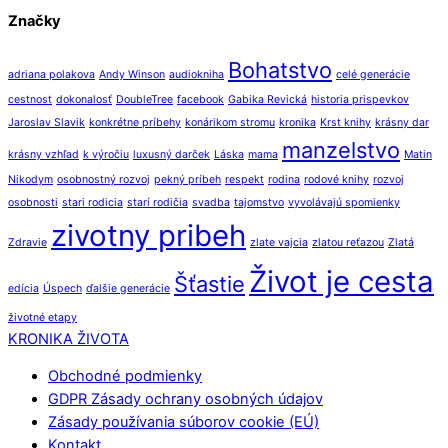
Značky
Bohatstvo
adriana polakova
Andy Winson
audiokniha
celé generácie
cestnost
dokonalosť
DoubleTree
facebook
Gabika Revická
historia prispevkov
Jaroslav Slavik
konkrétne príbehy
konárikom stromu
kronika
Krst knihy
krásny dar
manzelstvo
krásny vzhľad
k výročiu
luxusný darček
Láska
mama
Matin
Nikodym
osobnostný rozvoj
pekný príbeh
respekt
rodina
rodové knihy
rozvoj
osobnosti
stari rodicia
starí rodičia
svadba
tajomstvo
vyvolávajú spomienky
zivotny pribeh
Zdravie
zlate vajcia
zlatou reťazou
Zlatá
Život je cesta
Šťastie
edícia
Úspech
ďalšie generácie
životné etapy
Back
KRONIKA ŽIVOTA
To
Obchodné podmienky
Top
GDPR Zásady ochrany osobných údajov
Zásady používania súborov cookie (EÚ)
Kontakt