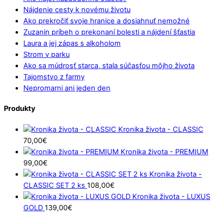
Nájdenie cesty k novému životu
Ako prekročiť svoje hranice a dosiahnuť nemožné
Zuzanin príbeh o prekonaní bolesti a nájdení šťastia
Laura a jej zápas s alkoholom
Strom v parku
Ako sa múdrosť starca, stala súčasťou môjho života
Tajomstvo z farmy
Nepromarni ani jeden den
Produkty
Kronika života - CLASSIC
70,00
€
Kronika života - PREMIUM
99,00
€
Kronika života -
CLASSIC SET 2 ks
108,00
€
Kronika života - LUXUS
GOLD
139,00
€