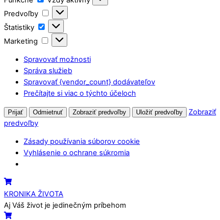
Predvoľby
Predvoľby
Štatistiky
Štatistiky
Marketing
Marketing
Spravovať možnosti
Správa služieb
Spravovať {vendor_count} dodávateľov
Prečítajte si viac o týchto účeloch
Zobraziť
Prijať
Odmietnuť
Zobraziť predvoľby
Uložiť predvoľby
predvoľby
Zásady používania súborov cookie
Vyhlásenie o ochrane súkromia
Skip
Menu
Cart
to
KRONIKA ŽIVOTA
content
Aj Váš život je jedinečným príbehom
Cart