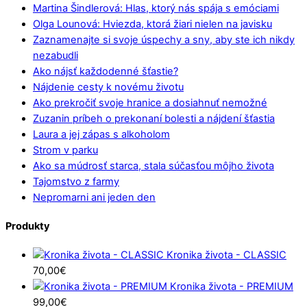
Martina Šindlerová: Hlas, ktorý nás spája s emóciami
Olga Lounová: Hviezda, ktorá žiari nielen na javisku
Zaznamenajte si svoje úspechy a sny, aby ste ich nikdy
nezabudli
Ako nájsť každodenné šťastie?
Nájdenie cesty k novému životu
Ako prekročiť svoje hranice a dosiahnuť nemožné
Zuzanin príbeh o prekonaní bolesti a nájdení šťastia
Laura a jej zápas s alkoholom
Strom v parku
Ako sa múdrosť starca, stala súčasťou môjho života
Tajomstvo z farmy
Nepromarni ani jeden den
Produkty
Kronika života - CLASSIC
70,00
€
Kronika života - PREMIUM
99,00
€