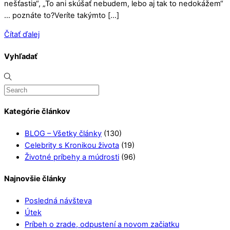
nešťastia“, „To ani skúšať nebudem, lebo aj tak to nedokážem“
… poznáte to?Veríte takýmto […]
Čítať ďalej
Vyhľadať
Kategórie článkov
BLOG – Všetky články
(130)
Celebrity s Kronikou života
(19)
Životné príbehy a múdrosti
(96)
Najnovšie články
Posledná návšteva
Útek
Príbeh o zrade, odpustení a novom začiatku