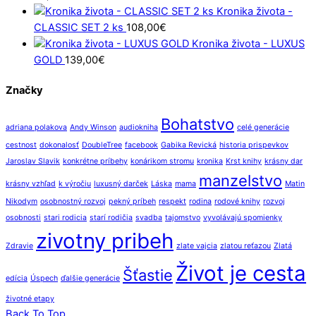
Kronika života -
CLASSIC SET 2 ks
108,00
€
Kronika života - LUXUS
GOLD
139,00
€
Značky
Bohatstvo
adriana polakova
Andy Winson
audiokniha
celé generácie
cestnost
dokonalosť
DoubleTree
facebook
Gabika Revická
historia prispevkov
Jaroslav Slavik
konkrétne príbehy
konárikom stromu
kronika
Krst knihy
krásny dar
manzelstvo
krásny vzhľad
k výročiu
luxusný darček
Láska
mama
Matin
Nikodym
osobnostný rozvoj
pekný príbeh
respekt
rodina
rodové knihy
rozvoj
osobnosti
stari rodicia
starí rodičia
svadba
tajomstvo
vyvolávajú spomienky
zivotny pribeh
Zdravie
zlate vajcia
zlatou reťazou
Zlatá
Život je cesta
Šťastie
edícia
Úspech
ďalšie generácie
životné etapy
Back To Top