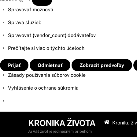
Spravovať možnosti
Správa služieb
Spravovať {vendor_count} dodávateľov
Prečítajte si viac o týchto účeloch
Prijať
Odmietnuť
Zobraziť predvoľby
Zásady používania súborov cookie
Vyhlásenie o ochrane súkromia
Skip
KRONIKA ŽIVOTA
Kronika ži
to
content
Aj Váš život je jedinečným príbehom