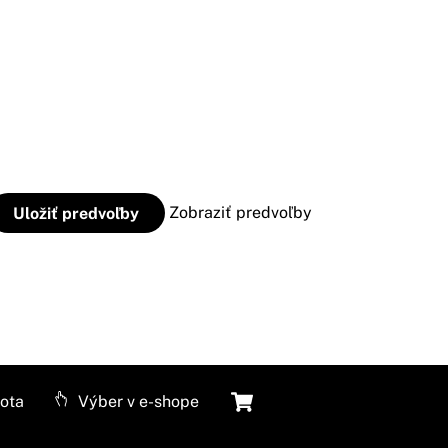
Uložiť predvoľby
Zobraziť predvoľby
Cart
vota
Výber v e-shope