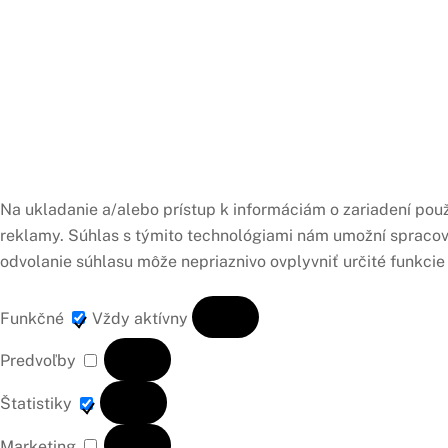
Na ukladanie a/alebo prístup k informáciám o zariadení pou
reklamy. Súhlas s týmito technológiami nám umožní spracováv
odvolanie súhlasu môže nepriaznivo ovplyvniť určité funkcie
Funkčné
Funkčné
Vždy aktívny
Predvoľby
Predvoľby
Štatistiky
Štatistiky
Marketing
Marketing