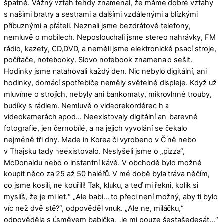
špatné. Vážný vztah tehdy znamenal, že máme dobré vztahy
s našimi bratry a sestrami a dalšími vzdálenými a blízkými
příbuznými a přáteli. Neznali jsme bezdrátové telefony,
nemluvě o mobilech. Neposlouchali jsme stereo nahrávky, FM
rádio, kazety, CD,DVD, a neměli jsme elektronické psací stroje,
počítače, notebooky. Slovo notebook znamenalo sešit.
Hodinky jsme natahovali každý den. Nic nebylo digitální, ani
hodinky, domácí spotřebiče neměly světelné displeje. Když už
mluvíme o strojích, nebyly ani bankomaty, mikrovlnné trouby,
budíky s rádiem. Nemluvě o videorekordérec h a
videokamerách apod… Neexistovaly digitální ani barevné
fotografie, jen černobílé, a na jejich vyvolání se čekalo
nejméně tři dny. Made in Korea či vyrobeno v Číně nebo
v Thajsku tady neexistovalo. Neslyšeli jsme o „pizza“,
McDonaldu nebo o instantní kávě. V obchodě bylo možné
koupit něco za 25 až 50 haléřů. V mé době byla tráva něčím,
co jsme kosili, ne kouřili! Tak, kluku, a teď mi řekni, kolik si
myslíš, že je mi let.“ „Ale babi… to přeci není možný, aby ti bylo
víc než dvě stě?“, odpověděl vnuk. „Ale ne, miláčku,“
odpověděla s úsměvem babička, „je mi pouze šestašedesát…“