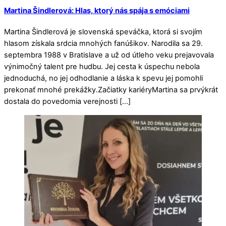
Martina Šindlerová: Hlas, ktorý nás spája s emóciami
Martina Šindlerová je slovenská speváčka, ktorá si svojím
hlasom získala srdcia mnohých fanúšikov. Narodila sa 29.
septembra 1988 v Bratislave a už od útleho veku prejavovala
výnimočný talent pre hudbu. Jej cesta k úspechu nebola
jednoduchá, no jej odhodlanie a láska k spevu jej pomohli
prekonať mnohé prekážky.Začiatky kariéryMartina sa prvýkrát
dostala do povedomia verejnosti […]