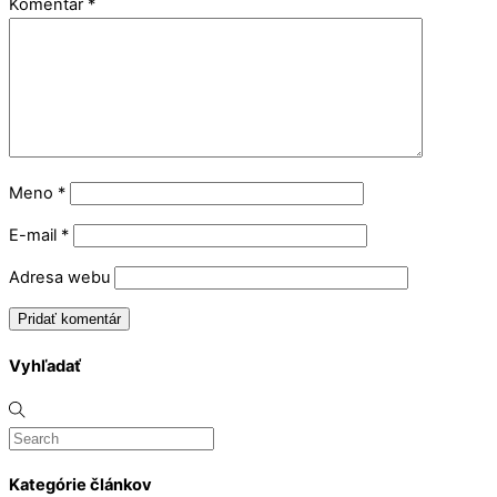
Komentár
*
Meno
*
E-mail
*
Adresa webu
Vyhľadať
Kategórie článkov