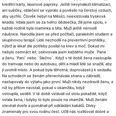
kreditní karty, laserové paprsky. Ještě nevynalezli klimatizaci,
ani sušičky, oblečení se vypralo a pověsilo na čerstvý vzduch,
aby uschlo. Člověk nebyl na Měsíci, neexistovala trysková
letadla. Vdala jsem se za tvého dědeečka, žili jsme spolu, v
každé rodině byla maminka a táta. Muži ještě nenosili
náušnice. Narodila jsem se před počítači, paralelním studiem a
skupinovou terapií. Lidé nechodili na preventivní prohlídky,
nýbrž je lékař dle potřeby posílal na krev a moč. Dokud mi
nebylo osmnáct let, oslovovala jsem každého muže ´Pane´
a ženu ´Paní´ nebo ´Slečno´. Když v té době žena nastoupila
do tramvaje nebo do autobusu, děti a mladí lidé se snažili, aby
jí uvolnili místo. A pokud byla těhotná, doprovázeli ji k sedadlu.
Na schodech se ženám přenechávala strana u zábradlí,
nastupovaly do výtahu jako první. Muži nikdy nezdravili ženu, a
niž by přitom nevstali, pokud v okamžiku, když
vstoupila, seděli. V té době vstávali od stolu pokaždé, když
vstala žena, i kdyby to bylo pouze na okamžik. Muži ženám
otevírali dveře a pomáhali při odkládání kabátů. Dívky
znamenaly pro svou rodinu čest. Učili nás rozlišovat dobré a