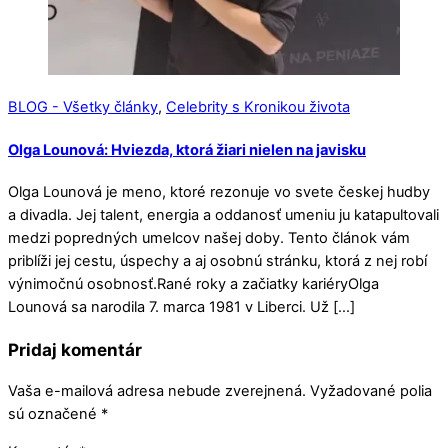
BLOG - Všetky články
,
Celebrity s Kronikou života
Olga Lounová: Hviezda, ktorá žiari nielen na javisku
Olga Lounová je meno, ktoré rezonuje vo svete českej hudby
a divadla. Jej talent, energia a oddanosť umeniu ju katapultovali
medzi popredných umelcov našej doby. Tento článok vám
priblíži jej cestu, úspechy a aj osobnú stránku, ktorá z nej robí
výnimočnú osobnosť.Rané roky a začiatky kariéryOlga
Lounová sa narodila 7. marca 1981 v Liberci. Už […]
Pridaj komentár
Vaša e-mailová adresa nebude zverejnená.
Vyžadované polia
sú označené
*