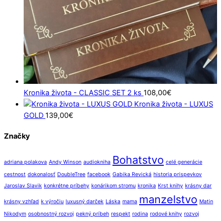
Kronika života - CLASSIC SET 2 ks
108,00
€
Kronika života - LUXUS
GOLD
139,00
€
Značky
Bohatstvo
adriana polakova
Andy Winson
audiokniha
celé generácie
cestnost
dokonalosť
DoubleTree
facebook
Gabika Revická
historia prispevkov
Jaroslav Slavik
konkrétne príbehy
konárikom stromu
kronika
Krst knihy
krásny dar
manzelstvo
krásny vzhľad
k výročiu
luxusný darček
Láska
mama
Matin
Nikodym
osobnostný rozvoj
pekný príbeh
respekt
rodina
rodové knihy
rozvoj