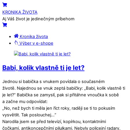
Skip
Menu
Cart
to
KRONIKA ŽIVOTA
content
Aj Váš život je jedinečným príbehom
Cart
Kronika života
Výber v e-shope
Close
Close
Menu
Cart
Babi, kolik vlastně ti je let?
Jednou si babička s vnukem povídala o současném
životě. Najednou se vnuk zeptá babičky: „Babi, kolik vlastně ti
je let?“ Babička se zamyslí, pak si přitáhne vnoučka k sobě
a začne mu odpovídat:
„No, než bych ti měla jen říct roky, raději se ti to pokusím
vysvětlit. Tak poslouchej…“
Narodila jsem se před televizí, kopírkou, kontaktními
čočkami, antikoncepčními pilulkami. Nebyly policejní radary,