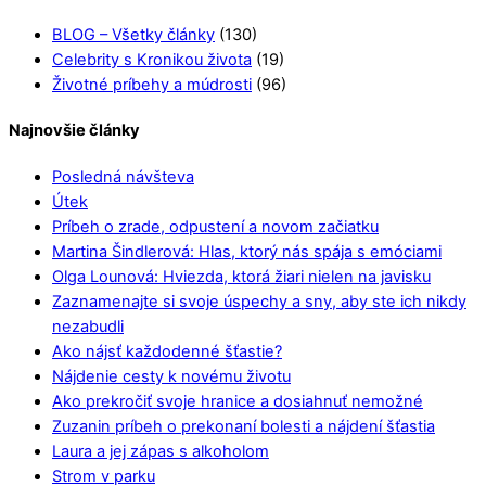
BLOG – Všetky články
(130)
Celebrity s Kronikou života
(19)
Životné príbehy a múdrosti
(96)
Najnovšie články
Posledná návšteva
Útek
Príbeh o zrade, odpustení a novom začiatku
Martina Šindlerová: Hlas, ktorý nás spája s emóciami
Olga Lounová: Hviezda, ktorá žiari nielen na javisku
Zaznamenajte si svoje úspechy a sny, aby ste ich nikdy
nezabudli
Ako nájsť každodenné šťastie?
Nájdenie cesty k novému životu
Ako prekročiť svoje hranice a dosiahnuť nemožné
Zuzanin príbeh o prekonaní bolesti a nájdení šťastia
Laura a jej zápas s alkoholom
Strom v parku