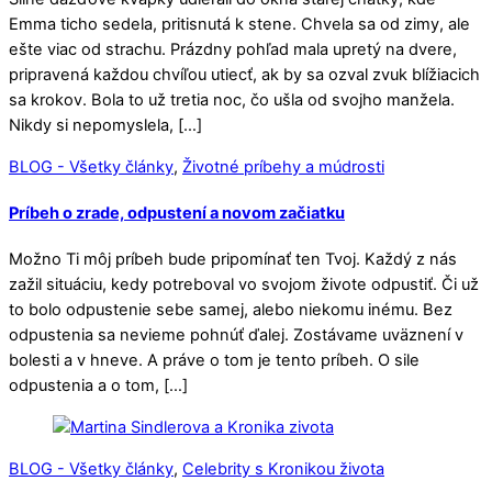
Emma ticho sedela, pritisnutá k stene. Chvela sa od zimy, ale
ešte viac od strachu. Prázdny pohľad mala upretý na dvere,
pripravená každou chvíľou utiecť, ak by sa ozval zvuk blížiacich
sa krokov. Bola to už tretia noc, čo ušla od svojho manžela.
Nikdy si nepomyslela, […]
BLOG - Všetky články
,
Životné príbehy a múdrosti
Príbeh o zrade, odpustení a novom začiatku
Možno Ti môj príbeh bude pripomínať ten Tvoj. Každý z nás
zažil situáciu, kedy potreboval vo svojom živote odpustiť. Či už
to bolo odpustenie sebe samej, alebo niekomu inému. Bez
odpustenia sa nevieme pohnúť ďalej. Zostávame uväznení v
bolesti a v hneve. A práve o tom je tento príbeh. O sile
odpustenia a o tom, […]
BLOG - Všetky články
,
Celebrity s Kronikou života