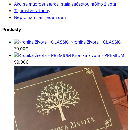
Ako sa múdrosť starca, stala súčasťou môjho života
Tajomstvo z farmy
Nepromarni ani jeden den
Produkty
Kronika života - CLASSIC
70,00
€
Kronika života - PREMIUM
99,00
€