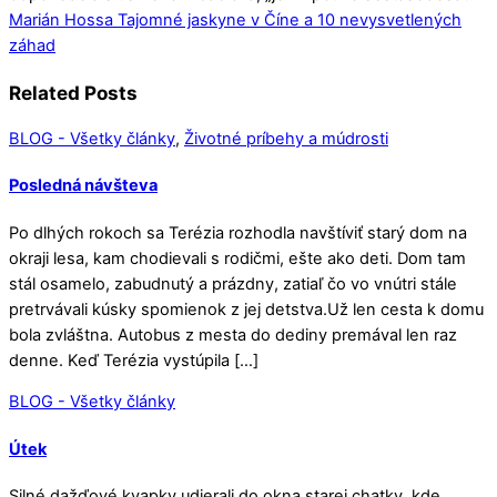
Marián Hossa
Tajomné jaskyne v Číne a 10 nevysvetlených
záhad
Related Posts
BLOG - Všetky články
,
Životné príbehy a múdrosti
Posledná návšteva
Po dlhých rokoch sa Terézia rozhodla navštíviť starý dom na
okraji lesa, kam chodievali s rodičmi, ešte ako deti. Dom tam
stál osamelo, zabudnutý a prázdny, zatiaľ čo vo vnútri stále
pretrvávali kúsky spomienok z jej detstva.Už len cesta k domu
bola zvláštna. Autobus z mesta do dediny premával len raz
denne. Keď Terézia vystúpila […]
BLOG - Všetky články
Útek
Silné dažďové kvapky udierali do okna starej chatky, kde