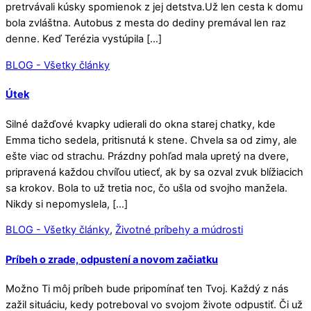
pretrvávali kúsky spomienok z jej detstva.Už len cesta k domu
bola zvláštna. Autobus z mesta do dediny premával len raz
denne. Keď Terézia vystúpila […]
BLOG - Všetky články
Útek
Silné dažďové kvapky udierali do okna starej chatky, kde
Emma ticho sedela, pritisnutá k stene. Chvela sa od zimy, ale
ešte viac od strachu. Prázdny pohľad mala upretý na dvere,
pripravená každou chvíľou utiecť, ak by sa ozval zvuk blížiacich
sa krokov. Bola to už tretia noc, čo ušla od svojho manžela.
Nikdy si nepomyslela, […]
BLOG - Všetky články
,
Životné príbehy a múdrosti
Príbeh o zrade, odpustení a novom začiatku
Možno Ti môj príbeh bude pripomínať ten Tvoj. Každý z nás
zažil situáciu, kedy potreboval vo svojom živote odpustiť. Či už