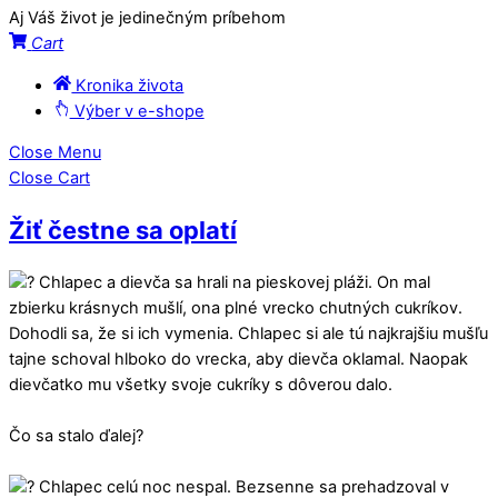
Aj Váš život je jedinečným príbehom
Cart
Kronika života
Výber v e-shope
Close Menu
Close Cart
Žiť čestne sa oplatí
Chlapec a dievča sa hrali na pieskovej pláži. On mal
zbierku krásnych mušlí, ona plné vrecko chutných cukríkov.
Dohodli sa, že si ich vymenia. Chlapec si ale tú najkrajšiu mušľu
tajne schoval hlboko do vrecka, aby dievča oklamal. Naopak
dievčatko mu všetky svoje cukríky s dôverou dalo.⁠
Čo sa stalo ďalej? ⁠
Chlapec celú noc nespal. Bezsenne sa prehadzoval v