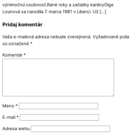
výnimočnú osobnosť.Rané roky a začiatky kariéryOlga
Lounová sa narodila 7. marca 1981 v Liberci. Už […]
Pridaj komentár
Vaša e-mailová adresa nebude zverejnená.
Vyžadované polia
sú označené
*
Komentár
*
Meno
*
E-mail
*
Adresa webu