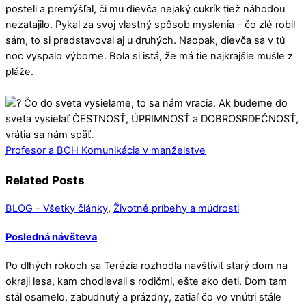
posteli a premýšľal, či mu dievča nejaký cukrík tiež náhodou
nezatajilo. Pykal za svoj vlastný spôsob myslenia – čo zlé robil
sám, to si predstavoval aj u druhých. Naopak, dievča sa v tú
noc vyspalo výborne. Bola si istá, že má tie najkrajšie mušle z
pláže.⁠
Čo do sveta vysielame, to sa nám vracia. Ak budeme do
sveta vysielať ČESTNOSŤ, ÚPRIMNOSŤ a DOBROSRDEČNOSŤ,
vrátia sa nám späť.⁠
Profesor a BOH
Komunikácia v manželstve
Related Posts
BLOG - Všetky články
,
Životné príbehy a múdrosti
Posledná návšteva
Po dlhých rokoch sa Terézia rozhodla navštíviť starý dom na
okraji lesa, kam chodievali s rodičmi, ešte ako deti. Dom tam
stál osamelo, zabudnutý a prázdny, zatiaľ čo vo vnútri stále