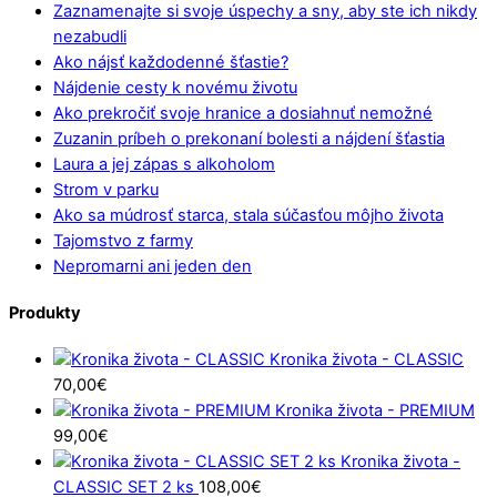
Zaznamenajte si svoje úspechy a sny, aby ste ich nikdy
nezabudli
Ako nájsť každodenné šťastie?
Nájdenie cesty k novému životu
Ako prekročiť svoje hranice a dosiahnuť nemožné
Zuzanin príbeh o prekonaní bolesti a nájdení šťastia
Laura a jej zápas s alkoholom
Strom v parku
Ako sa múdrosť starca, stala súčasťou môjho života
Tajomstvo z farmy
Nepromarni ani jeden den
Produkty
Kronika života - CLASSIC
70,00
€
Kronika života - PREMIUM
99,00
€
Kronika života -
CLASSIC SET 2 ks
108,00
€