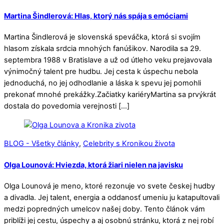
Martina Šindlerová: Hlas, ktorý nás spája s emóciami
Martina Šindlerová je slovenská speváčka, ktorá si svojím
hlasom získala srdcia mnohých fanúšikov. Narodila sa 29.
septembra 1988 v Bratislave a už od útleho veku prejavovala
výnimočný talent pre hudbu. Jej cesta k úspechu nebola
jednoduchá, no jej odhodlanie a láska k spevu jej pomohli
prekonať mnohé prekážky.Začiatky kariéryMartina sa prvýkrát
dostala do povedomia verejnosti […]
BLOG - Všetky články
,
Celebrity s Kronikou života
Olga Lounová: Hviezda, ktorá žiari nielen na javisku
Olga Lounová je meno, ktoré rezonuje vo svete českej hudby
a divadla. Jej talent, energia a oddanosť umeniu ju katapultovali
medzi popredných umelcov našej doby. Tento článok vám
priblíži jej cestu, úspechy a aj osobnú stránku, ktorá z nej robí