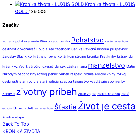
Kronika života - LUXUS
GOLD
139,00
€
Značky
Bohatstvo
adriana polakova
Andy Winson
audiokniha
celé generácie
cestnost
dokonalosť
DoubleTree
facebook
Gabika Revická
historia prispevkov
Jaroslav Slavik
konkrétne príbehy
konárikom stromu
kronika
Krst knihy
krásny dar
manzelstvo
krásny vzhľad
k výročiu
luxusný darček
Láska
mama
Matin
Nikodym
osobnostný rozvoj
pekný príbeh
respekt
rodina
rodové knihy
rozvoj
osobnosti
stari rodicia
starí rodičia
svadba
tajomstvo
vyvolávajú spomienky
zivotny pribeh
Zdravie
zlate vajcia
zlatou reťazou
Zlatá
Život je cesta
Šťastie
edícia
Úspech
ďalšie generácie
životné etapy
Back To Top
KRONIKA ŽIVOTA