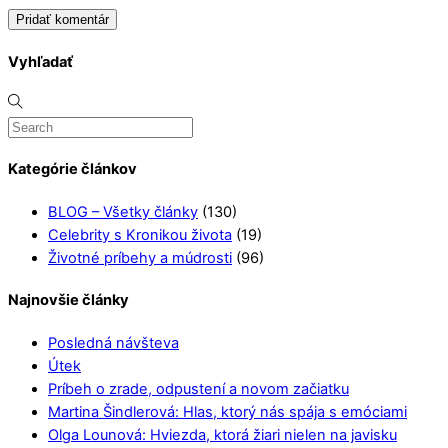
Vyhľadať
Kategórie článkov
BLOG – Všetky články
(130)
Celebrity s Kronikou života
(19)
Životné príbehy a múdrosti
(96)
Najnovšie články
Posledná návšteva
Útek
Príbeh o zrade, odpustení a novom začiatku
Martina Šindlerová: Hlas, ktorý nás spája s emóciami
Olga Lounová: Hviezda, ktorá žiari nielen na javisku