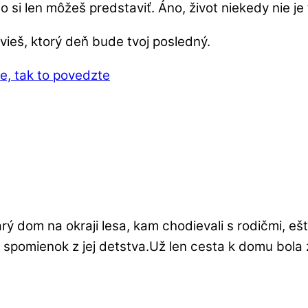
o si len môžeš predstaviť. Áno, život niekedy nie je 
vieš, ktorý deň bude tvoj posledný.
e, tak to povedzte
arý dom na okraji lesa, kam chodievali s rodičmi, e
sky spomienok z jej detstva.Už len cesta k domu bo