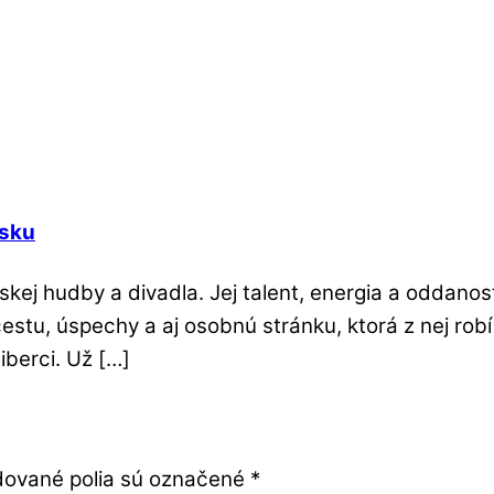
isku
skej hudby a divadla. Jej talent, energia a oddano
 cestu, úspechy a aj osobnú stránku, ktorá z nej r
iberci. Už […]
ované polia sú označené
*