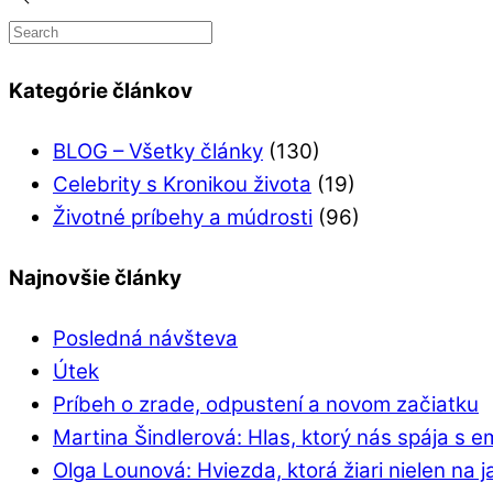
Kategórie článkov
BLOG – Všetky články
(130)
Celebrity s Kronikou života
(19)
Životné príbehy a múdrosti
(96)
Najnovšie články
Posledná návšteva
Útek
Príbeh o zrade, odpustení a novom začiatku
Martina Šindlerová: Hlas, ktorý nás spája s 
Olga Lounová: Hviezda, ktorá žiari nielen na j