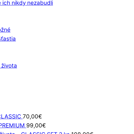
 ich nikdy nezabudli
ožné
šťastia
 života
 CLASSIC
70,00
€
- PREMIUM
99,00
€