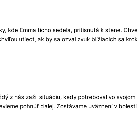
ky, kde Emma ticho sedela, pritisnutá k stene. Chve
íľou utiecť, ak by sa ozval zvuk blížiacich sa kroko
dý z nás zažil situáciu, kedy potreboval vo svojom 
ieme pohnúť ďalej. Zostávame uväznení v bolesti a