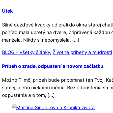
Útek
Silné dažďové kvapky udierali do okna starej chat
pohľad mala upretý na dvere, pripravená každou chv
manžela. Nikdy si nepomyslela, […]
BLOG - Všetky články
,
Životné príbehy a múdrosti
Príbeh o zrade, odpustení a novom začiatku
Možno Ti môj príbeh bude pripomínať ten Tvoj. Kaž
samej, alebo niekomu inému. Bez odpustenia sa nev
odpustenia a o tom, […]