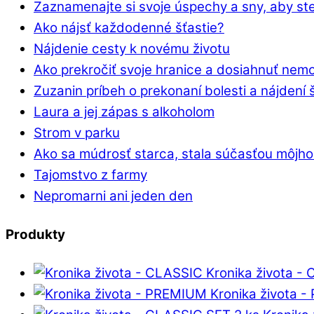
Zaznamenajte si svoje úspechy a sny, aby ste
Ako nájsť každodenné šťastie?
Nájdenie cesty k novému životu
Ako prekročiť svoje hranice a dosiahnuť nem
Zuzanin príbeh o prekonaní bolesti a nájdení 
Laura a jej zápas s alkoholom
Strom v parku
Ako sa múdrosť starca, stala súčasťou môjho
Tajomstvo z farmy
Nepromarni ani jeden den
Produkty
Kronika života -
Kronika života 