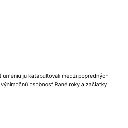
sť umeniu ju katapultovali medzi popredných
obí výnimočnú osobnosť.Rané roky a začiatky