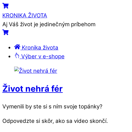
Skip
Menu
Cart
to
KRONIKA ŽIVOTA
content
Aj Váš život je jedinečným príbehom
Cart
Kronika života
Výber v e-shope
Close
Close
Menu
Cart
Život nehrá fér
Vymenili by ste si s ním svoje topánky?
Odpovedzte si skôr, ako sa video skončí.